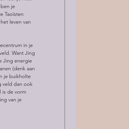
 ben je 
De Taoïsten 
het leven van 
ecentrum in je 
veld. Want Jing 
je Jing energie 
ianen (denk aan 
n je buikholte 
ng veld dan ook 
 is de vorm 
ing van je 