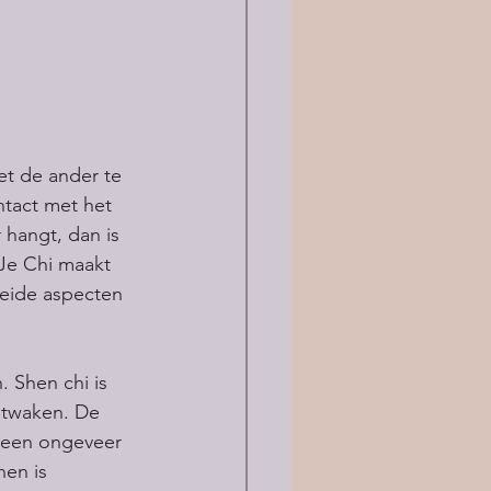
t de ander te 
ntact met het 
 hangt, dan is 
Je Chi maakt 
beide aspecten 
. Shen chi is 
ntwaken. De 
eteen ongeveer 
hen is 