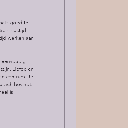
laats goed te 
rainingstijd 
tijd werken aan 
r eenvoudig 
ijn, Liefde en 
een centrum. Je 
a zich bevindt. 
eel is 