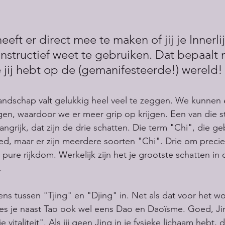
eft er direct mee te maken of jij je Innerli
structief weet te gebruiken. Dat bepaalt n
 jij hebt op de (gemanifesteerde!) wereld!
Landschap valt gelukkig heel veel te zeggen. We kunnen e
gen, waardoor we er meer grip op krijgen. Een van die s
grijk, dat zijn de drie schatten. Die term "Chi", die geb
d, maar er zijn meerdere soorten "Chi". Drie om precies 
e pure rijkdom. Werkelijk zijn het je grootste schatten in 
.
gens tussen "Tjing" en "Djing" in. Net als dat voor het w
s je naast Tao ook wel eens Dao en Daoïsme. Goed, Jing
e vitaliteit". Als jij geen Jing in je fysieke lichaam hebt, d