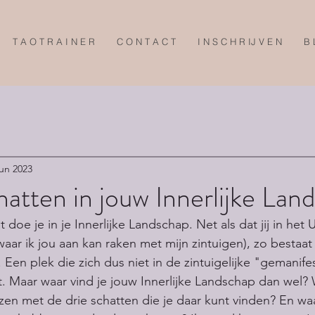
T A O T R A I N E R
C O N T A C T
I N S C H R IJ V E N
B 
jun 2023
hatten in jouw Innerlijke Lan
t doe je in je Innerlijke Landschap. Net als dat jij in het Ui
aar ik jou aan kan raken met mijn zintuigen), zo bestaat
 Een plek die zich dus niet in de zintuigelijke "gemanif
t. Maar waar vind je jouw Innerlijke Landschap dan wel?
en met de drie schatten die je daar kunt vinden? En wa