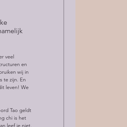
jke 
amelijk 
r veel 
tructuren en 
ruiken wij in 
te zijn. En 
dit leven! We 
oord Tao geldt 
 chi is het 
an leef je niet. 