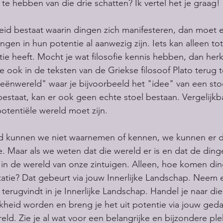
te hebben van die drie schatten? Ik vertel het je graag!
heid bestaat waarin dingen zich manifesteren, dan moet 
ingen in hun potentie al aanwezig zijn. Iets kan alleen tot
ie heeft. Mocht je wat filosofie kennis hebben, dan herk
e ook in de teksten van de Griekse filosoof Plato terug te
deeënwereld" waar je bijvoorbeeld het "idee" van een sto
bestaat, kan er ook geen echte stoel bestaan. Vergelijkba
potentiële wereld moet zijn.
ld kunnen we niet waarnemen of kennen, we kunnen er d
e. Maar als we weten dat die wereld er is en dat de ding
 in de wereld van onze zintuigen. Alleen, hoe komen di
tatie? Dat gebeurt via jouw Innerlijke Landschap. Neem e
 terugvindt in je Innerlijke Landschap. Handel je naar di
jkheid worden en breng je het uit potentie via jouw ged
d. Zie je al wat voor een belangrijke en bijzondere plek