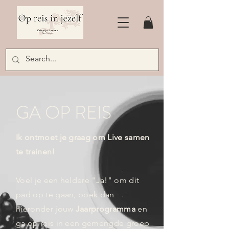
GA OP REIS
Ik ontmoet je graag om Live samen
te trainen!
Voel je een heldere "Ja!" om dit
pad op te gaan, boek dan
hieronder jouw
Jaarprogramma
en
ga op reis in een gemengde groep