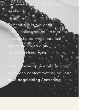
met live dagen of met retraite
weekends.
En natuurlijk kun je eerst
kennismaken met mij en met het
Taoïstische trainingsmateriaal
tijdens een van de
Tao
introductietrainingen
.
Train je liever op je eigen tempo,
neem dan contact met mij op voor
privé begeleiding / coaching
.