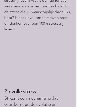
stressvrij leven! Wat is dan de functie 
van stress en hoe verhoudt zich dat tot 
de stress die jij, waarschijnlijk dagelijks, 
hebt? Is het zinvol om te streven naar 
en denken over een 100% stressvrij 
leven?
Zinvolle stress
Stress is een mechanisme dat 
voortkomt uit de evolutie en 