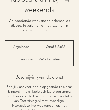
weekends
Vier voedende weekenden helemaal de
diepte, in verbinding met jezelf en in
contact met anderen
Vanaf
2.637
Afgelopen
A
Vanaf € 2.637
euro
f
g
Landgoed ISVW - Leusden
e
l
o
p
Beschrijving van de dienst
e
n
Ben jij klaar voor een diepgaande reis naar
binnen? In ons Taoïstisch jaarprogramma
combineer je de krachtige online modules
van Taotraining.nl met levendige,
interactieve live-weekenden op het
prachtige ISVW-terrein in Leusden.