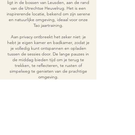
ligt in de bossen van Leusden, aan de rand
van de Utrechtse Heuvelrug. Het is een
inspirerende locatie, bekend om zijn serene
en natuurlijke omgeving, ideaal voor onze
Tao jaartraining.
Aan privacy ontbreekt het zeker niet: je
hebt je eigen kamer en badkamer, zodat je
je volledig kunt ontspannen en opladen
tussen de sessies door. De lange pauzes in
de middag bieden tijd om je terug te
trekken, te reflecteren, te rusten of
simpelweg te genieten van de prachtige
omgeving.
Schrijf je in en ervaar hoe de kracht van de
Tao je leven in balans brengt, je innerlijke
energie versterkt en je op een dieper
niveau verbindt met jezelf en anderen. Dit
jaarprogramma is niet alleen een training,
maar een transformerende ervaring die je
nooit zult vergeten